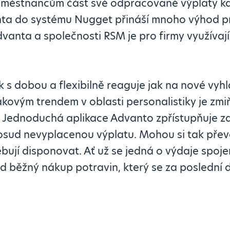
aměstnancům část své odpracované výplaty kd
nta do systému Nugget přináší mnoho výhod p
dvanta a společnosti RSM je pro firmy využíva
 s dobou a flexibilně reaguje jak na nové vyhl
akovým trendem v oblasti personalistiky je zm
. Jednoduchá aplikace Advanto zpřístupňuje 
sud nevyplacenou výplatu. Mohou si tak převé
řebují disponovat. Ať už se jedná o výdaje spoj
d běžný nákup potravin, který se za poslední 