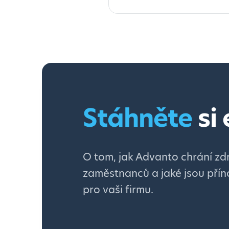
Stáhněte
si
O tom, jak Advanto chrání zd
zaměstnanců a jaké jsou přín
pro vaši firmu.