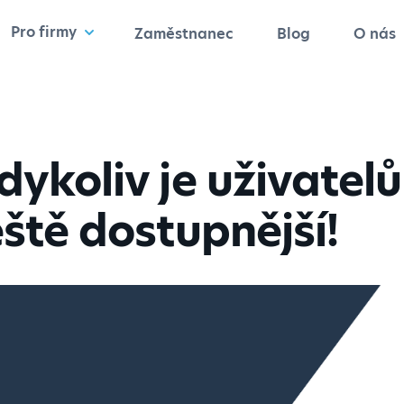
Pro firmy
Zaměstnanec
Blog
O nás
dykoliv je uživate
ště dostupnější!