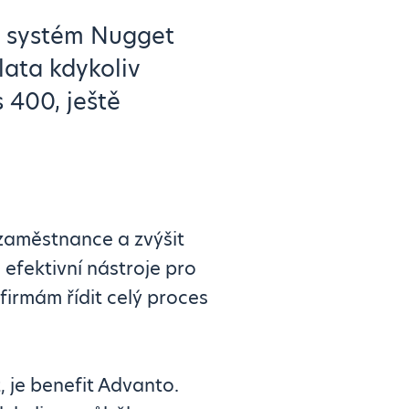
m systém Nugget
lata kdykoliv
s 400, ještě
 zaměstnance a zvýšit
a efektivní nástroje pro
irmám řídit celý proces
 je benefit Advanto.