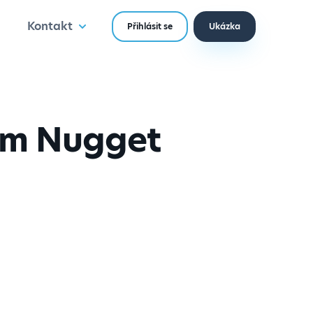
Kontakt
Přihlásit se
Ukázka
lům Nugget