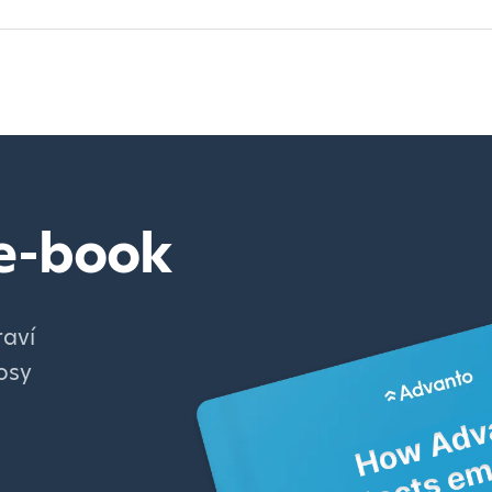
 e-book
raví
osy