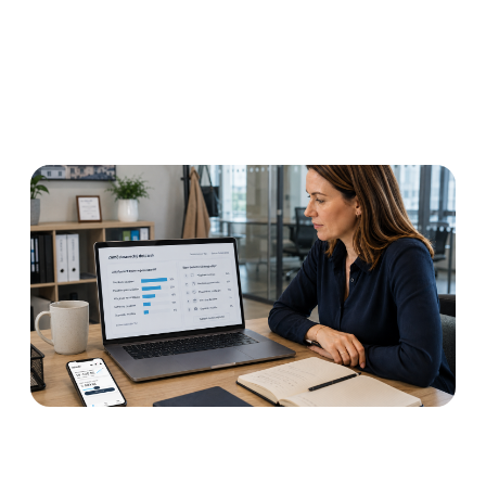
Ptát se zaměstnanců, jestli
chtějí Výplatu kdykoliv?
Výsledek vás může zmást
Číst dále