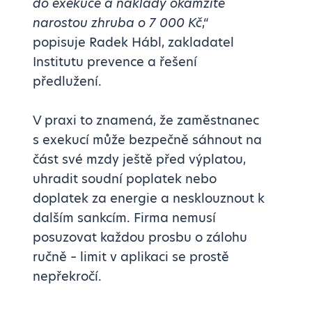
do exekuce a náklady okamžitě
narostou zhruba o 7 000 Kč
,“
popisuje Radek Hábl, zakladatel
Institutu prevence a řešení
předlužení.
V praxi to znamená, že zaměstnanec
s exekucí může bezpečně sáhnout na
část své mzdy ještě před výplatou,
uhradit soudní poplatek nebo
doplatek za energie a nesklouznout k
dalším sankcím. Firma nemusí
posuzovat každou prosbu o zálohu
ručně – limit v aplikaci se prostě
nepřekročí.