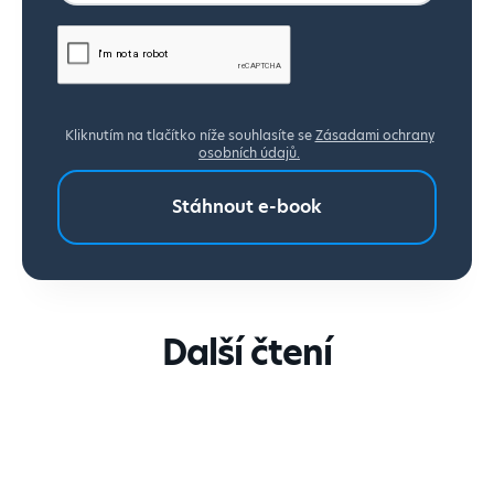
Kliknutím na tlačítko níže souhlasíte se
Zásadami ochrany
osobních údajů.
Další čtení