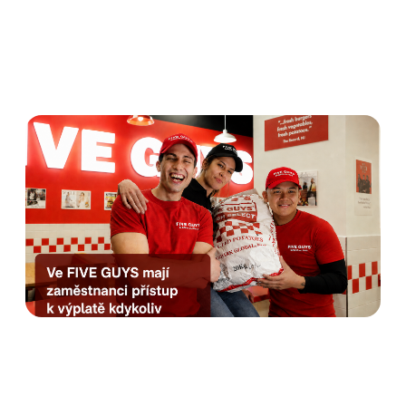
Five Guys nabízí
zaměstnancům Výplatu
kdykoliv od Advanta.
Rozhovor s HR manažerkou
Anetou Krausovou
Číst dále