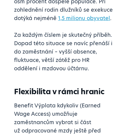
osm procent dospělé populace. Při
zohlednění rodin dlužníků se exekuce
dotýká nejméně
1,5 milionu obyvatel
.
Za každým číslem je skutečný příběh.
Dopad této situace se navíc přenáší i
do zaměstnání – vyšší absence,
fluktuace, větší zátěž pro HR
oddělení i mzdovou účtárnu.
Flexibilita v rámci hranic
Benefit Výplata kdykoliv (Earned
Wage Access) umožňuje
zaměstnancům vybrat si část
už odpracované mzdy ještě před