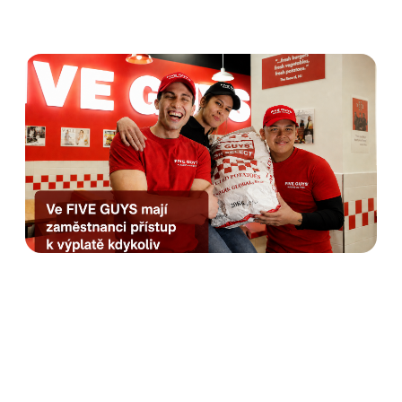
Five Guys nabízí
zaměstnancům Výplatu
kdykoliv od Advanta.
Rozhovor s HR manažerkou
Anetou Krausovou
Číst dále