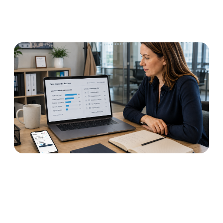
Ptát se zaměstnanců, jestli
chtějí Výplatu kdykoliv?
Výsledek vás může zmást
Číst dále